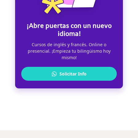
¡Abre puertas con un nuevo
idioma!
Cursos de inglés y francés. Online o
presencial. ¡Empieza tu bilingüismo hoy
mismo!
Solicitar Info