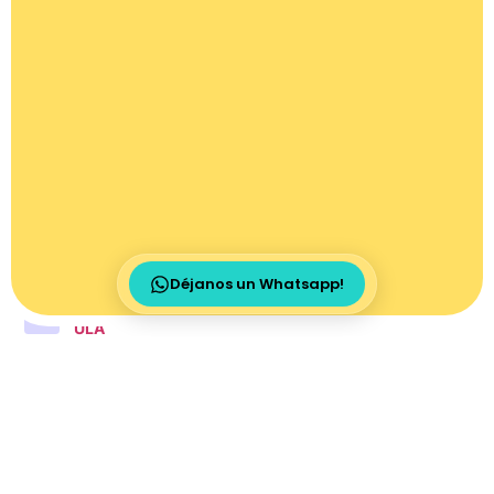
POR
Déjanos un Whatsapp!
QUÉ ESTUDIAR INGLÉS EN
ULA
IDIOMAS
Una metodología de inglés para
niños diferente
Contamos con docentes especializados en enseñanza
infantil, recursos creativos y una metodología que
despierta amor por el idioma desde pequeños.